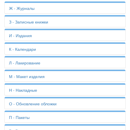
Брошюровка
Дипломы
Ежедневники
Ж - Журналы
Брошюры
Дипломные работы
Буклеты
Диссертации
Журналы
З - Записные книжки
Бумага для цветов
Записные книжки
И - Издания
Издания
К - Календари
Идентификаторы
Календари
Л - Лакирование
Картины
Карты
Лакирование
М - Макет изделия
Каталоги
Ламинация
Квитанции
Листовки
Макет изделия
Н - Накладные
Книги
Листоподборка
Методички
Конверты
Лифлеты
Международный стандартный книжный номер ISBN
Копирование
Накладные
О - Обновление обложки
Логотип
Меню
Коробки
Наклейки
Мягкий переплёт
Обновление обложки
П - Пакеты
Открытки
Объявления