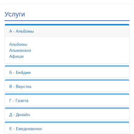
Услуги
А - Альбомы
Альбомы
Альманахи
Афиши
Б - Бейджи
Бейджи
В - Верстка
Биговка
Бизнес-планы
Верстка
Г - Газета
Билеты
Визитки
Бирки
Вкладыши
Газета
Д - Дизайн
Благодарности
Вырубка
Годовой отчет
Бланки
Высечка
Грамоты
Блокноты
Дизайн
Е - Ежедневники
Брендбук
Дизайн-макет