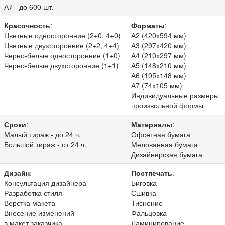
А7 - до 600 шт.
Красочность
:
Форматы
:
Цветные односторонние (2+0, 4+0)
А2 (420х594 мм)
Цветные двухсторонние (2+2, 4+4)
А3 (297х420 мм)
Черно-белые односторонние (1+0)
А4 (210х297 мм)
Черно-белые двухсторонние (1+1)
А5 (148х210 мм)
А6 (105х148 мм)
А7 (74х105 мм)
Индивидуальные размеры
произвольной формы
Сроки
:
Материалы
:
Малый тираж - до 24 ч.
Офсетная бумага
Большой тираж - от 24 ч.
Мелованная бумага
Дизайнерская бумага
Дизайн
:
Постпечать
:
Консультация дизайнера
Биговка
Разработка стиля
Сшивка
Верстка макета
Тиснение
Внесение изменений
Фальцовка
в макет заказчика
Ламинирование