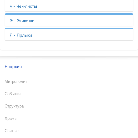
УФ-лак
Фирменная упаковка
Приглашения
Цветопроба
Ч - Чек-листы
Учебники
Флаеры
Приходный кассовый ордер
Ценники
Фотоальбомы
Пропуска
Цифровая печать
Чек-листы
Э - Этикетки
Фотографии
Путевые листы
Чеки
Членские билеты
Этикетки
Я - Ярлыки
Ярлыки
Епархия
Митрополит
События
Структура
Храмы
Святые