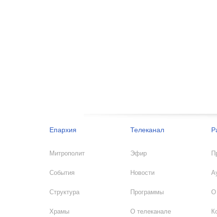
Епархия
Телеканал
Р
Митрополит
Эфир
П
События
Новости
А
Структура
Программы
О
Храмы
О телеканале
К