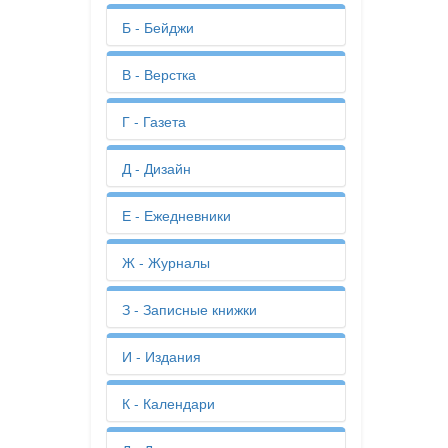
Б - Бейджи
Бейджи
В - Верстка
Биговка
Бизнес-планы
Верстка
Г - Газета
Билеты
Визитки
Бирки
Вкладыши
Газета
Д - Дизайн
Благодарности
Вырубка
Годовой отчет
Бланки
Высечка
Грамоты
Блокноты
Дизайн
Е - Ежедневники
Брендбук
Дизайн-макет
Брошюровка
Дипломы
Ежедневники
Ж - Журналы
Брошюры
Дипломные работы
Буклеты
Диссертации
Журналы
З - Записные книжки
Бумага для цветов
Записные книжки
И - Издания
Издания
К - Календари
Идентификаторы
Календари