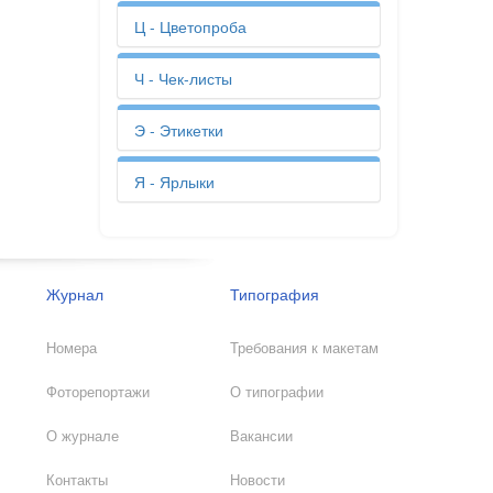
Словари
Постеры
Упаковочная бумага
Стикеры
Фальцовка
Ц - Цветопроба
Прайс-листы
Учебные пособия
Сшивка
Фирменный стиль
Презентации
УФ-лак
Фирменная упаковка
Приглашения
Цветопроба
Ч - Чек-листы
Учебники
Флаеры
Приходный кассовый ордер
Ценники
Фотоальбомы
Пропуска
Цифровая печать
Чек-листы
Э - Этикетки
Фотографии
Путевые листы
Чеки
Членские билеты
Этикетки
Я - Ярлыки
Ярлыки
Журнал
Типография
Номера
Требования к макетам
Фоторепортажи
О типографии
О журнале
Вакансии
Контакты
Новости