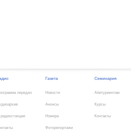
адио
Газета
Семинария
рограмма передач
Новости
Абитуриентам
удиоархив
Анонсы
Курсы
 радиостанции
Номера
Контакты
онтакты
Фоторепортажи