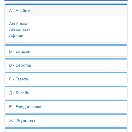
А - Альбомы
Альбомы
Альманахи
Афиши
Б - Бейджи
Бейджи
В - Верстка
Биговка
Бизнес-планы
Верстка
Г - Газета
Билеты
Визитки
Бирки
Вкладыши
Газета
Д - Дизайн
Благодарности
Вырубка
Годовой отчет
Бланки
Высечка
Грамоты
Блокноты
Дизайн
Е - Ежедневники
Брендбук
Дизайн-макет
Брошюровка
Дипломы
Ежедневники
Ж - Журналы
Брошюры
Дипломные работы
Буклеты
Диссертации