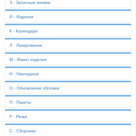
Журналы
З - Записные книжки
Бумага для цветов
Записные книжки
И - Издания
Издания
К - Календари
Идентификаторы
Календари
Л - Лакирование
Картины
Карты
Лакирование
М - Макет изделия
Каталоги
Ламинация
Квитанции
Листовки
Макет изделия
Н - Накладные
Книги
Листоподборка
Методички
Конверты
Лифлеты
Международный стандартный книжный номер ISBN
Копирование
Накладные
О - Обновление обложки
Логотип
Меню
Коробки
Наклейки
Мягкий переплёт
Обновление обложки
П - Пакеты
Открытки
Объявления
Пакеты
Р - Резка
Оформление рукописи
Папки
Офсетная печать
Переплёт
Резка
С - Сборники
Перфорация
Ремонт книг